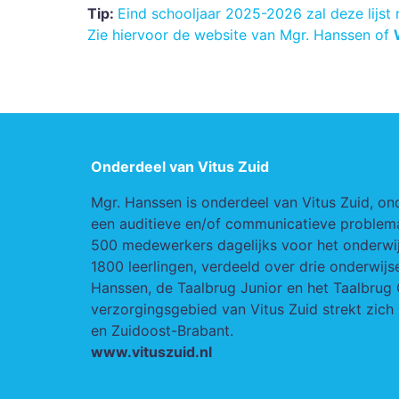
Tip:
Eind schooljaar 2025-2026 zal deze lijst
Zie hiervoor de website van Mgr. Hanssen of
Onderdeel van Vitus Zuid
Mgr. Hanssen is onderdeel van Vitus Zuid, on
een auditieve en/of communicatieve problemat
500 medewerkers dagelijks voor het onderwij
1800 leerlingen, verdeeld over drie onderwij
Hanssen, de Taalbrug Junior en het Taalbrug 
verzorgingsgebied van Vitus Zuid strekt zich 
en Zuidoost-Brabant.
www.vituszuid.nl