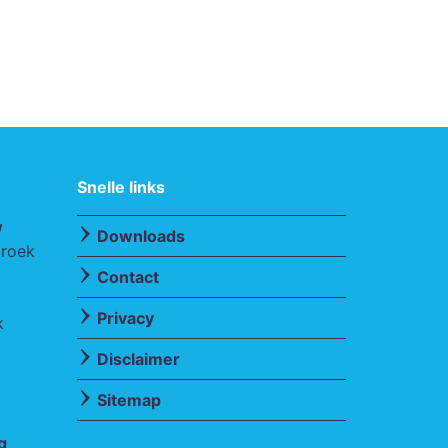
Snelle links
w
Downloads
broek
Contact
Privacy
k
Disclaimer
Sitemap
g