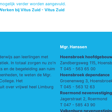
 mogelijk verder worden aangevuld.
Werken bij Vitus Zuid - Vitus Zuid
Mgr. Hanssen
derwijs aan leerlingen met
Hoensbroek hoofdgebou
iek. In totaal zorgen nu zo'n
Zandbergsweg 115, Hoens
s en de begeleiding aan ruim
T
045 - 563 65 00
seenheden, te weten de Mgr.
Hoensbroek dependance
College. Het
Groenenweg 3, Hoensbroe
uit over vrijwel heel Limburg
T
045 - 563 12 63
Roermond nevenvestiging
Jagerstraat 2, Roermond
T
047 - 585 43 90
Valkenburg nevenvestigin