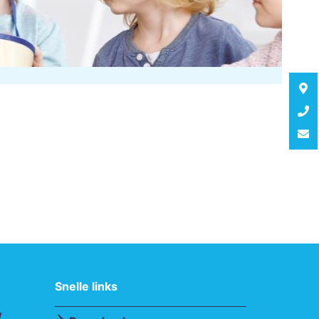
Snelle links
w